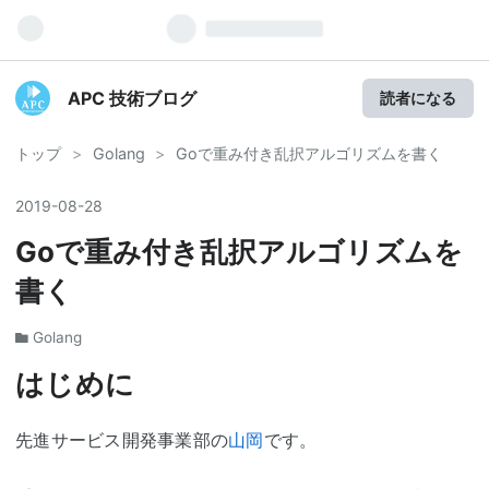
APC 技術ブログ
読者になる
トップ
>
Golang
>
Goで重み付き乱択アルゴリズムを書く
2019
-
08
-
28
Goで重み付き乱択アルゴリズムを
書く
Golang
はじめに
先進サービス開発事業部の
山岡
です。