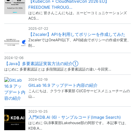
【KubeCon + CloudNativeCon 2026 EU】
FREEDOME THROUG…
はじめに 皆さんこんにちは。エーピーコミュニケーションズ
ACS…
2025-07-22
【Zscaler】APIを利用してポリシーを作成してみた
ZscalerではOneAPI(以下、API)経由でポリシーの作成や変更、
削…
2024-12-06
【Java】多要素認証実装方法の紹介①
はじめに 多要素認証とは 多段階認証と多要素認証の違い 今回実…
2024-02-19
GitLab 16.9 アップデート内容の紹介
こんにちは、クラウド事業部 CI/CDサービスメニューチームの
山…
2023-10-25
入門KDB.AI (6) - サンプルコード(Image Search)
はじめに GLB事業部Lakehouse部の阿部です。 本記事では、
KDB.A…